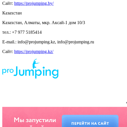
Сайт:
https://projumping.by/
Казахстан
Казахстан, Алматы, мкр. Аксай-1 дом 10/3
тел.: +7 977 5185414
E-mail.: info@projumping.kz, info@projumping.ru
Сайт:
https://projumping.kz/
ИП Царук Святослав Владимирович, ИНН 673 210 611 404, р/сч 408 802 810 459
000 011 385 Смоленское отделение N8609 ПАО СБЕРБАНК, г. Смоленск, ул.
Нормандия-Неман, д. 23 БИК 46 614 632
*предложение на сайте по цене не является публичной офертой