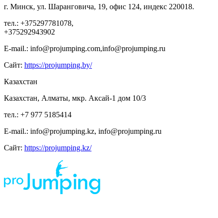
г. Минск, ул. Шаранговича, 19, офис 124, индекс 220018.
тел.: +375297781078,
+375292943902
E-mail.: info@projumping.com,info@projumping.ru
Сайт:
https://projumping.by/
Казахстан
Казахстан, Алматы, мкр. Аксай-1 дом 10/3
тел.: +7 977 5185414
E-mail.: info@projumping.kz, info@projumping.ru
Сайт:
https://projumping.kz/
ИП Царук Святослав Владимирович, ИНН 673 210 611 404, р/сч 408 802 810 459
000 011 385 Смоленское отделение N8609 ПАО СБЕРБАНК, г. Смоленск, ул.
Нормандия-Неман, д. 23 БИК 46 614 632