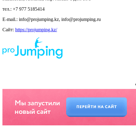
тел.: +7 977 5185414
E-mail.: info@projumping.kz, info@projumping.ru
Сайт:
https://projumping.kz/
ИП Царук Святослав Владимирович, ИНН 673 210 611 404, р/сч 408 802 810 459
000 011 385 Смоленское отделение N8609 ПАО СБЕРБАНК, г. Смоленск, ул.
Нормандия-Неман, д. 23 БИК 46 614 632
*предложение на сайте по цене не является публичной офертой