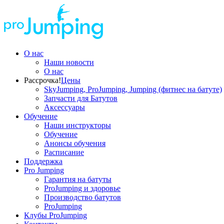
О нас
Наши новости
О нас
Рассрочка!
Цены
SkyJumping, ProJumping, Jumping (фитнес на батуте)
Запчасти для Батутов
Аксессуары
Обучение
Наши инструкторы
Обучение
Анонсы обучения
Расписание
Поддержка
Pro Jumping
Гарантия на батуты
ProJumping и здоровье
Производство батутов
ProJumping
Клубы ProJumping