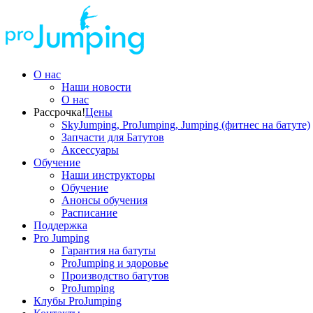
О нас
Наши новости
О нас
Рассрочка!
Цены
SkyJumping, ProJumping, Jumping (фитнес на батуте)
Запчасти для Батутов
Аксессуары
Обучение
Наши инструкторы
Обучение
Анонсы обучения
Расписание
Поддержка
Pro Jumping
Гарантия на батуты
ProJumping и здоровье
Производство батутов
ProJumping
Клубы ProJumping