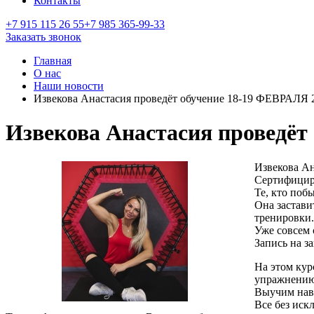
Контакты
+7 915 115 26 55
+7 985 365-99-33
Заказать звонок
Главная
О нас
Наши новости
Извекова Анастасия проведёт обучение 18-19 ФЕВРАЛ
Извекова Анастасия проведё
Извекова Ан
Сертифицир
Те, кто поб
Она застави
тренировки.
Уже совсем
Запись на з
На этом кур
упражнению
Выучим нави
Все без иск