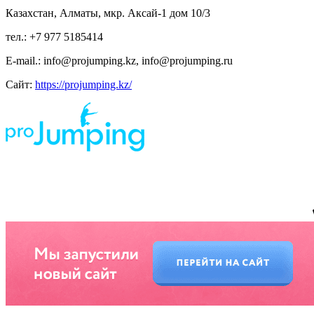
Казахстан, Алматы, мкр. Аксай-1 дом 10/3
тел.: +7 977 5185414
E-mail.: info@projumping.kz, info@projumping.ru
Сайт:
https://projumping.kz/
ИП Царук Святослав Владимирович, ИНН 673 210 611 404, р/сч 408 802 810 459
000 011 385 Смоленское отделение N8609 ПАО СБЕРБАНК, г. Смоленск, ул.
Нормандия-Неман, д. 23 БИК 46 614 632
*предложение на сайте по цене не является публичной офертой