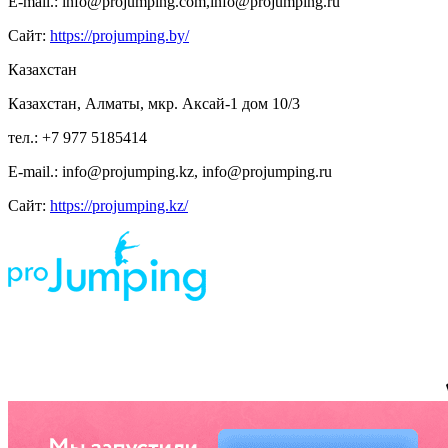
E-mail.: info@projumping.com,info@projumping.ru
Сайт:
https://projumping.by/
Казахстан
Казахстан, Алматы, мкр. Аксай-1 дом 10/3
тел.: +7 977 5185414
E-mail.: info@projumping.kz, info@projumping.ru
Сайт:
https://projumping.kz/
ИП Царук Святослав Владимирович, ИНН 673 210 611 404, р/сч 408 802 810 459
000 011 385 Смоленское отделение N8609 ПАО СБЕРБАНК, г. Смоленск, ул.
Нормандия-Неман, д. 23 БИК 46 614 632
*предложение на сайте по цене не является публичной офертой