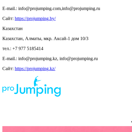
E-mail.: info@projumping.com,info@projumping.ru
Сайт:
https://projumping.by/
Казахстан
Казахстан, Алматы, мкр. Аксай-1 дом 10/3
тел.: +7 977 5185414
E-mail.: info@projumping.kz, info@projumping.ru
Сайт:
https://projumping.kz/
ИП Царук Святослав Владимирович, ИНН 673 210 611 404, р/сч 408 802 810 459
000 011 385 Смоленское отделение N8609 ПАО СБЕРБАНК, г. Смоленск, ул.
Нормандия-Неман, д. 23 БИК 46 614 632
*предложение на сайте по цене не является публичной офертой