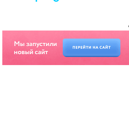
ИП Царук Святослав Владимирович, ИНН 673 210 611 404, р/сч 408 802 810 459
000 011 385 Смоленское отделение N8609 ПАО СБЕРБАНК, г. Смоленск, ул.
Нормандия-Неман, д. 23 БИК 46 614 632
*предложение на сайте по цене не является публичной офертой