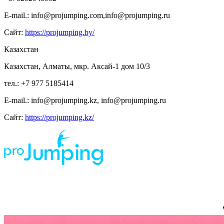
E-mail.: info@projumping.com,info@projumping.ru
Сайт:
https://projumping.by/
Казахстан
Казахстан, Алматы, мкр. Аксай-1 дом 10/3
тел.: +7 977 5185414
E-mail.: info@projumping.kz, info@projumping.ru
Сайт:
https://projumping.kz/
ИП Царук Святослав Владимирович, ИНН 673 210 611 404, р/сч 408 802 810 459
000 011 385 Смоленское отделение N8609 ПАО СБЕРБАНК, г. Смоленск, ул.
Нормандия-Неман, д. 23 БИК 46 614 632
*предложение на сайте по цене не является публичной офертой