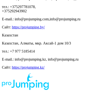
тел.: +375297781078,
+375292943902
E-mail.: info@projumping.com,info@projumping.ru
Сайт:
https://projumping.by/
Казахстан
Казахстан, Алматы, мкр. Аксай-1 дом 10/3
тел.: +7 977 5185414
E-mail.: info@projumping.kz, info@projumping.ru
Сайт:
https://projumping.kz/
ИП Царук Святослав Владимирович, ИНН 673 210 611 404, р/сч 408 802 810 459
000 011 385 Смоленское отделение N8609 ПАО СБЕРБАНК, г. Смоленск, ул.
Нормандия-Неман, д. 23 БИК 46 614 632
*предложение на сайте по цене не является публичной офертой